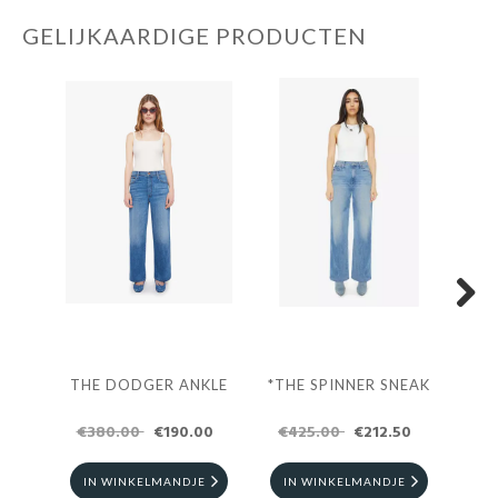
GELIJKAARDIGE PRODUCTEN
Next
THE DODGER ANKLE
*THE SPINNER SNEAK
PET
D
€380.00
€190.00
€425.00
€212.50
€4
IN WINKELMANDJE
IN WINKELMANDJE
I