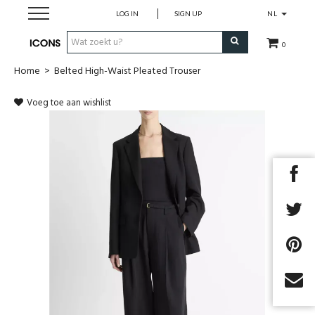
LOG IN
SIGN UP
NL
0
Home
>
Belted High-Waist Pleated Trouser
Herenkleding
Voeg toe aan wishlist
Dameskledij
Merken
Cadeau Bon
MAATWERK
SALES
Next
EYEWEAR