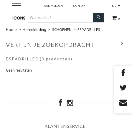
AANMELDEN
SIGN UP
NL
0
Home
>
Herenkleding
>
SCHOENEN
>
ESPADRILLES
Herenkleding
VERFIJN JE ZOEKOPDRACHT
Dameskledij
ESPADRILLES
(0 producten)
Merken
Geen resultaten
Cadeau Bon
MAATWERK
SALES
KLANTENSERVICE
EYEWEAR