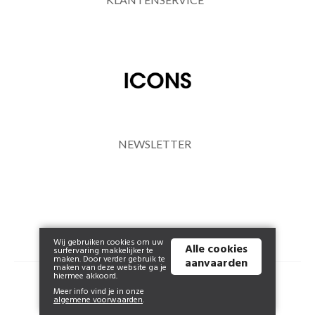
Home & Tablewear
NEWSLETTER
Wij gebruiken cookies om uw
Alle cookies
surfervaring makkelijker te
maken. Door verder gebruik te
aanvaarden
maken van deze website ga je
hiermee akkoord.
© 2026 www.icons-collections.com | Powered by
Tilroy
.
Meer info vind je in onze
algemene voorwaarden
.