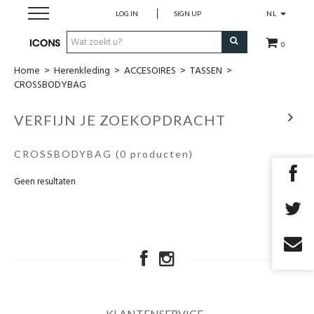
LOG IN
SIGN UP
NL
0
Home
>
Herenkleding
>
ACCESOIRES
>
TASSEN
>
Herenkleding
CROSSBODYBAG
Dameskledij
VERFIJN JE ZOEKOPDRACHT
Merken
CROSSBODYBAG
(0 producten)
Geen resultaten
Cadeau Bon
MAATWERK
SALES
EYEWEAR
KLANTENSERVICE