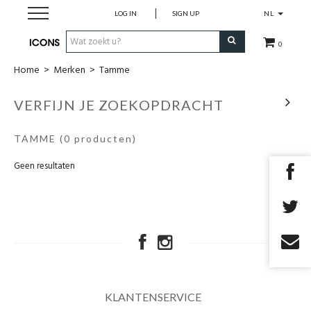
LOG IN
SIGN UP
NL
0
Home
>
Merken
>
Tamme
Herenkleding
VERFIJN JE ZOEKOPDRACHT
Dameskledij
TAMME
(0 producten)
Merken
Geen resultaten
Cadeau Bon
MAATWERK
SALES
KLANTENSERVICE
EYEWEAR