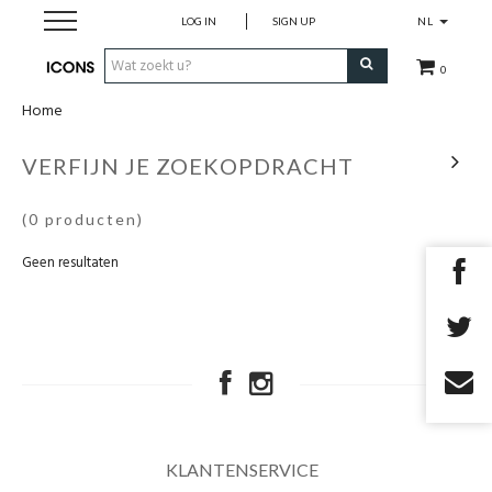
LOG IN
SIGN UP
NL
0
Home
Herenkleding
VERFIJN JE ZOEKOPDRACHT
Dameskledij
(0 producten)
Merken
Geen resultaten
Cadeau Bon
MAATWERK
SALES
KLANTENSERVICE
EYEWEAR