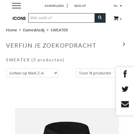
AANMELDEN
SIGN UP
NL
0
Home
>
Dameskledij
>
SWEATER
Herenkleding
VERFIJN JE ZOEKOPDRACHT
Dameskledij
SWEATER
(3 producten)
Merken
Cadeau Bon
MAATWERK
SALES
EYEWEAR