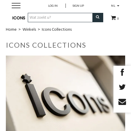
LOG IN
SIGN UP
NL
0
Home
>
Winkels
>
Icons Collections
Herenkleding
ICONS COLLECTIONS
Dameskledij
Merken
Cadeau Bon
MAATWERK
SALES
EYEWEAR