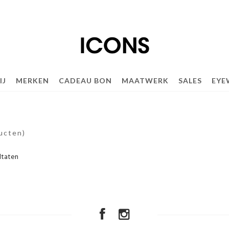
IJ
MERKEN
CADEAU BON
MAATWERK
SALES
EYE
ucten)
ltaten