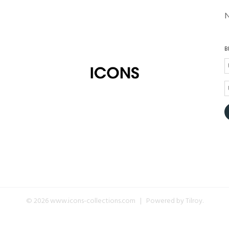
B
© 2026 www.icons-collections.com | Powered by
Tilroy
.